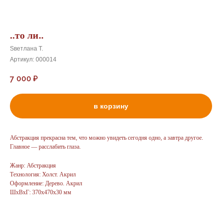
..то ли..
Sветлана Т.
Артикул:
000014
7 000
₽
в корзину
Абстракция прекрасна тем, что можно увидеть сегодня одно, а завтра другое.
Главное — расслабить глаза.
Жанр: Абстракция
Технология: Холст. Акрил
Оформление: Дерево. Акрил
ШxВxГ: 370x470x30 мм