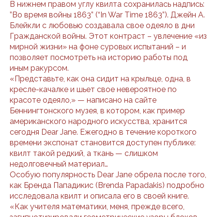
В нижнем правом углу квилта сохранилась надпись:
”Во время войны 1863” (“In War Time 1863”). Джейн А.
Блейкли с любовью создавала свое одеяло в дни
Гражданской войны. Этот контраст – увлечение «из
мирной жизни» на фоне суровых испытаний – и
позволяет посмотреть на историю работы под
иным ракурсом.
«Представьте, как она сидит на крыльце, одна, в
кресле-качалке и шьет свое невероятное по
красоте одеяло,» — написано на сайте
Беннингтонского музея, в котором, как пример
американского народного искусства, хранится
сегодня Dear Jane. Ежегодно в течение короткого
времени экспонат становится доступен публике:
квилт такой редкий, а ткань — слишком
недолговечный материал…
Особую популярность Dear Jane обрела после того,
как Бренда Пападикис (Brenda Papadakis) подробно
исследовала квилт и описала его в своей книге.
«Как учителя математики, меня, прежде всего,