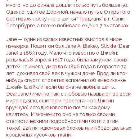
много, но до финала дошли только чуть больше 50.
Одеяло, сшитое Дориной, начало путь с Открытого
фестиваля лоскутного шитья "Традиция" в г. Санкт-
Петербурге, а позже побывало ещё на 7 выставках.
Jane — один из самых известных квилтов в мире
пэчворка. Пошит он был Jane A. Blakely Stickle (Dear
Jane) в 1863 году. Мало что известно о Джейн:
родилась 8 апреля 1817 года, была замужем, своих
детей не имела, умерла в 1896 года в возрасте 79
лет, доживая свой век в чужом доме. Вряд ли кто-
нибудь спустя столетия вспомнил об американке
Джейн Блэйкли, если бы она не любила шить…
Dear Jane (именно так, с любовью называют во всем
мире одеяло, сшитое и простеганное Джейн
вручную) сегодня известно почти каждому
квилтеру. И знаменито оно не только своими
статистическими подробностями (хотя и этим
тоже): 225 пятидюмовых блоков или 5602отдельных
крошечных кусочков ткани.