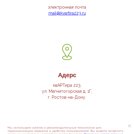
электронная почта
mail@kvartira223.ru
Адерс
квАРТира 223,
ул. Магнитогорская д. 1Г,
г. Ростов-на-Дону.
Мы используем cookies и рекомендательные технологии для
персонализации сервисов и удобства пользователей. Вы можете запретить
Tilda
Made on